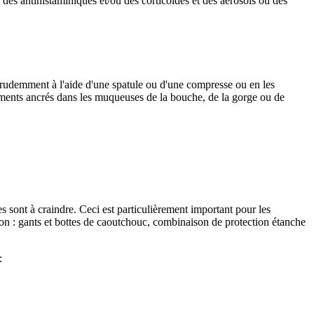
es antihistaminiques et/ou des corticoïdes et des aérosols ou des
 prudemment à l'aide d'une spatule ou d'une compresse ou en les
déments ancrés dans les muqueuses de la bouche, de la gorge ou de
s sont à craindre. Ceci est particulièrement important pour les
tion : gants et bottes de caoutchouc, combinaison de protection étanche
: