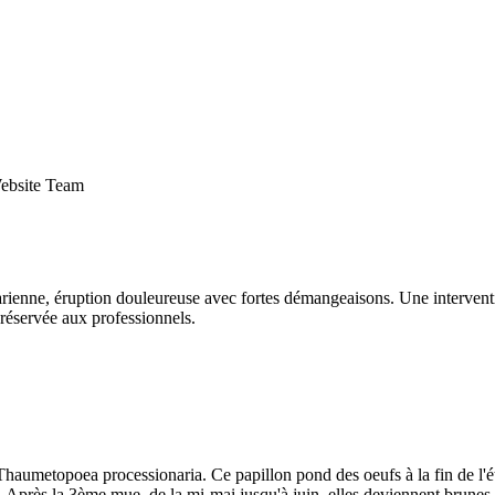
Website Team
arienne, éruption douleureuse avec fortes démangeaisons. Une interventio
t réservée aux professionnels.
e Thaumetopoea processionaria. Ce papillon pond des oeufs à la fin de l'é
. Après la 3ème mue, de la mi-mai jusqu'à juin, elles deviennent brunes et