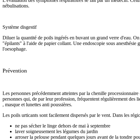
L'évaluation des symptômes respiratoires se fait par un médecin. Celu
nébulisations.
Système disgestif
Diluer la quantité de poils ingérés en buvant un grand verre d'eau. On
"épilants" à l'aide de papier collant. Une endoscopie sous anesthésie 
l'oesophage.
Prévention
Les personnes précédemment atteintes par la chenille processionnaire d
personnes qui, de par leur profession, fréquentent régulièrement des li
, masque et lunettes anti poussières.
Les poils urticants sont facilement dispersés par le vent. Dans les rég
ne pas sécher le linge dehors de mai à septembre
laver soigneusement les légumes du jardin
arroser la pelouse pendant quelques jours avant de la tondre pour