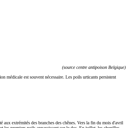
(source centre antipoison Belgique)
n médicale est souvent nécessaire. Les poils urticants persistent
té aux extrémités des branches des chênes. Vers la fin du mois d'avril
 les premiers poils apparaissent sur le dos. En juillet, les chenilles