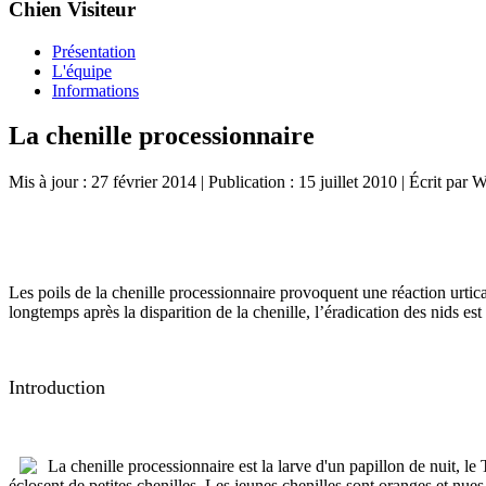
Chien Visiteur
Présentation
L'équipe
Informations
La chenille processionnaire
Mis à jour : 27 février 2014
|
Publication : 15 juillet 2010
|
Écrit par 
Les poils de la chenille processionnaire provoquent une réaction urtic
longtemps après la disparition de la chenille, l’éradication des nids es
Introduction
La chenille processionnaire est la larve d'un papillon de nuit, l
éclosent de petites chenilles. Les jeunes chenilles sont oranges et nues