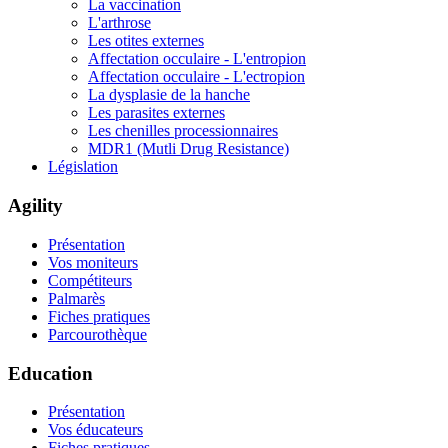
La vaccination
L'arthrose
Les otites externes
Affectation occulaire - L'entropion
Affectation occulaire - L'ectropion
La dysplasie de la hanche
Les parasites externes
Les chenilles processionnaires
MDR1 (Mutli Drug Resistance)
Législation
Agility
Présentation
Vos moniteurs
Compétiteurs
Palmarès
Fiches pratiques
Parcourothèque
Education
Présentation
Vos éducateurs
Fiches pratiques