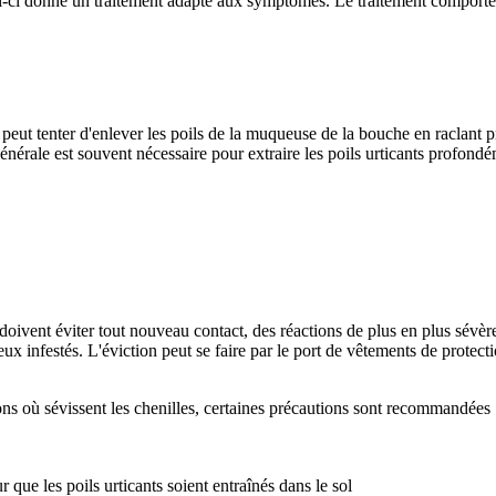
i-ci donne un traitement adapté aux symptômes. Le traitement comporte d
 peut tenter d'enlever les poils de la muqueuse de la bouche en raclant
générale est souvent nécessaire pour extraire les poils urticants profon
oivent éviter tout nouveau contact, des réactions de plus en plus sévère
eux infestés. L'éviction peut se faire par le port de vêtements de protec
ions où sévissent les chenilles, certaines précautions sont recommandées 
 que les poils urticants soient entraînés dans le sol