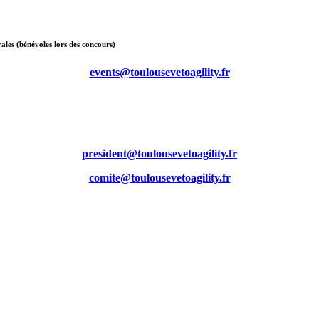
ales (bénévoles lors des concours)
events@toulousevetoagility.fr
president@toulousevetoagility.fr
comite@toulousevetoagility.fr