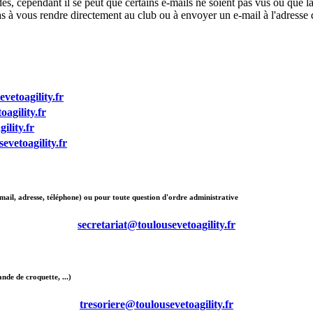
cependant il se peut que certains e-mails ne soient pas vus ou que la
 pas à vous rendre directement au club ou à envoyer un e-mail à l'adresse
vetoagility.fr
oagility.fr
ility.fr
evetoagility.fr
ail, adresse, téléphone) ou pour toute question d'ordre administrative
secretariat@toulousevetoagility.fr
nde de croquette, ...)
tresoriere@toulousevetoagility.fr