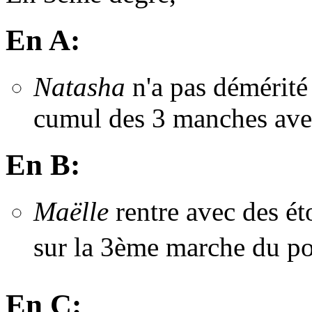
En A:
Natasha
n'a pas démérité
cumul des 3 manches av
En B:
Maëlle
rentre avec des ét
sur la 3ème marche du 
En C: