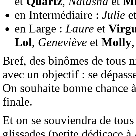
et
Quartz
,
Natasha
et
Mi
en Intermédiaire :
Julie
e
en Large :
Laure
et
Virgu
Lol
,
Geneviève
et
Molly
Bref, des binômes de tous n
avec un objectif : se dépass
On souhaite bonne chance à 
finale.
Et on se souviendra de tous
glissades (petite dédicace à